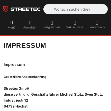
Geben Sie einen Suchbegriff ein. Währ
Vergleichen
Wunschliste
Warenkorb
Menü
Anmelden
IMPRESSUM
Impressum
Gesetzliche Anbieterkennung:
Streetec GmbH
diese vertr. d. d. Geschäftsführer Michael Stutz, Sven Stutz
Industriestr.12
64739 Höchst