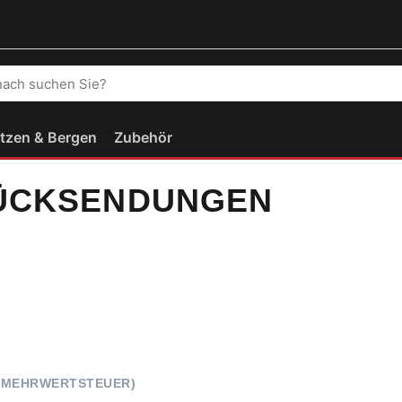
 einen Suchbegriff ein. Während Sie tippen, erscheinen automat
tzen & Bergen
Zubehör
ÜCKSENDUNGEN
E MEHRWERTSTEUER)