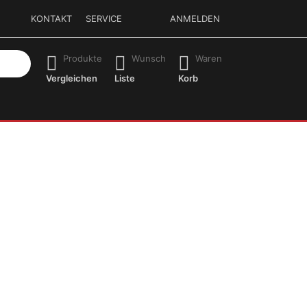
KONTAKT
SERVICE
ANMELDEN
isch erste Ergebnisse. Drücken Sie die Eingabetaste, um alle 
Produkte
Wunsch
Waren
Vergleichen
Liste
Korb