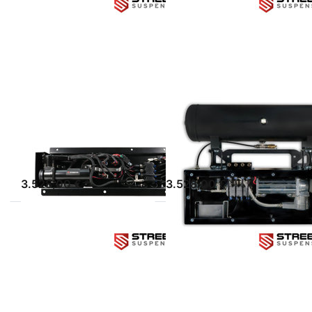
zu
zu
STREETEC
STREETEC
autoleveling
autoleveling
Modul Kit
Box
STREETEC GMBH
STREETEC GMBH
STREETEC
STREETEC
AUTOLEVELING
AUTOLEVELING
MODUL KIT
BOX
sofort lieferbar
sofort lieferbar
3.528,00 € *
3.528,00 € *
Drücken Sie
ENTER für mehr
Optionen zu
STREETEC
autoleveling
Lufterzeugungskit