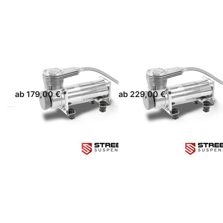
EVO
EVO
STREETEC GMBH
STREETEC GMBH
STREETEC
STREETEC
COMP1 EVO
COMP2 EVO
sofort lieferbar
sofort lieferbar
ab 179,00 € *
ab 229,00 € *
Drücken
Drücken
Sie ENTER
Sie ENTER
für mehr
für mehr
Optionen
Optionen
zu
zu
STREETEC
STREETEC
comp1
comp2
EVO -
EVO -
DUAL
DUAL
PACK
PACK
STREETEC GMBH
STREETEC GMBH