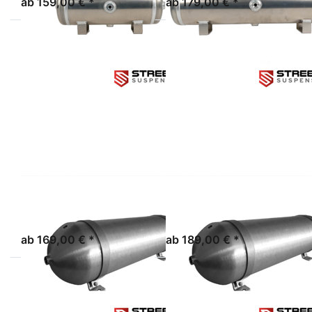
ab 159,00 € *
ab 179,00 € *
Drücken
Drücken
Sie ENTER
Sie ENTER
für mehr
für mehr
Optionen
Optionen
zu
zu
STREETEC
STREETEC
tankbomb1
tankbomb2
STREETEC GMBH
STREETEC GMBH
STREETEC
STREETEC
TANKBOMB1
TANKBOMB2
sofort lieferbar
sofort lieferbar
ab 169,00 € *
ab 189,00 € *
Drücken Sie
Drücken Sie
ENTER für
ENTER für
mehr
mehr
Optionen
Optionen