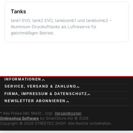
Tanks
tank1 EVO, tank2 EVO, tankbomb1 und tankbomb2 –
Aluminium-Drucklufttanks als Luftreserve für
gleichmäßigen Betrieb.
INFORMATIONEN
SERVICE, VERSAND & ZAHLUNG
FIRMA, IMPRESSUM & DATENSCHUTZ
NEWSLETTER ABONNIEREN
* Alle Preise inkl. MwSt., zzgl.
Versandkosten
Onlineshop Software
by SmartStore AG © 2026
Copyright © 2026 STREETEC.SHOP. Alle Rechte vorbehalten.