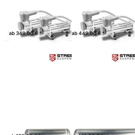
STREETEC
STREETEC
COMP1 EVO -
COMP2 EVO -
DUAL PACK
DUAL PACK
sofort lieferbar
sofort lieferbar
ab 349,00 € *
ab 449,00 € *
Drücken
Drücken
Sie ENTER
Sie ENTER
für mehr
für mehr
Optionen
Optionen
zu
zu
STREETEC
STREETEC
tank1 EVO
tank2 EVO
STREETEC GMBH
STREETEC GMBH
STREETEC
STREETEC
TANK1 EVO
TANK2 EVO
sofort lieferbar
sofort lieferbar